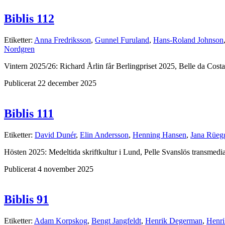
Biblis 112
Etiketter:
Anna Fredriksson
,
Gunnel Furuland
,
Hans-Roland Johnson
Nordgren
Vintern 2025/26: Richard Årlin får Berlingpriset 2025, Belle da Costa 
Publicerat 22 december 2025
Biblis 111
Etiketter:
David Dunér
,
Elin Andersson
,
Henning Hansen
,
Jana Rüeg
Hösten 2025: Medeltida skriftkultur i Lund, Pelle Svanslös transmedia
Publicerat 4 november 2025
Biblis 91
Etiketter:
Adam Korpskog
,
Bengt Jangfeldt
,
Henrik Degerman
,
Henri