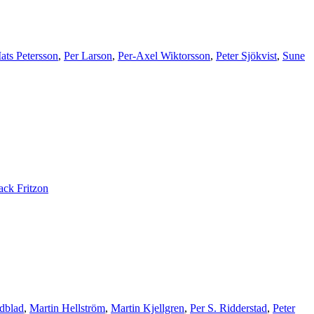
ats Petersson
,
Per Larson
,
Per-Axel Wiktorsson
,
Peter Sjökvist
,
Sune
ack Fritzon
ndblad
,
Martin Hellström
,
Martin Kjellgren
,
Per S. Ridderstad
,
Peter