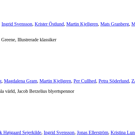
,
Ingrid Svensson
,
Krister Östlund
,
Martin Kjellgren
,
Mats Granberg
,
M
Greene, Illustrerade klassiker
g
,
Magdalena Gram
,
Martin Kjellgren
,
Per Cullhed
,
Petra Söderlund
,
Z
la värld, Jacob Berzelius blyertspennor
k Højgaard Sejerkilde
,
Ingrid Svensson
,
Jonas Ellerström
,
Kristina Lu