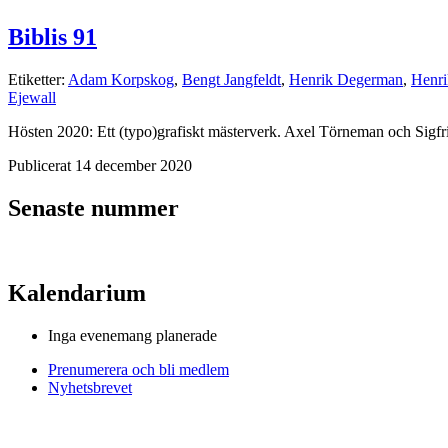
Biblis 91
Etiketter:
Adam Korpskog
,
Bengt Jangfeldt
,
Henrik Degerman
,
Henri
Ejewall
Hösten 2020: Ett (typo)grafiskt mästerverk. Axel Törneman och Sigfr
Publicerat 14 december 2020
Senaste nummer
Kalendarium
Inga evenemang planerade
Prenumerera och bli medlem
Nyhetsbrevet