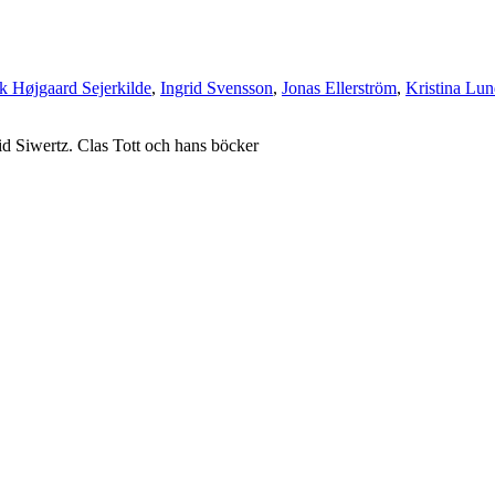
k Højgaard Sejerkilde
,
Ingrid Svensson
,
Jonas Ellerström
,
Kristina Lu
id Siwertz. Clas Tott och hans böcker