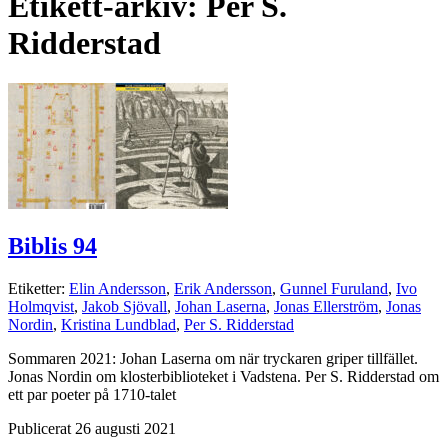
Etikett-arkiv:
Per S.
Ridderstad
Biblis 94
Etiketter:
Elin Andersson
,
Erik Andersson
,
Gunnel Furuland
,
Ivo
Holmqvist
,
Jakob Sjövall
,
Johan Laserna
,
Jonas Ellerström
,
Jonas
Nordin
,
Kristina Lundblad
,
Per S. Ridderstad
Sommaren 2021: Johan Laserna om när tryckaren griper tillfället.
Jonas Nordin om klosterbiblioteket i Vadstena. Per S. Ridderstad om
ett par poeter på 1710-talet
Publicerat 26 augusti 2021