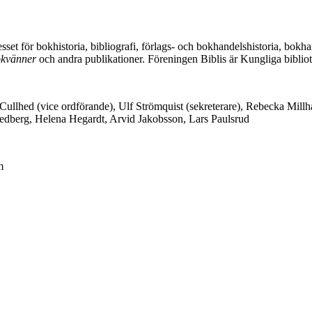
resset för bokhistoria, bibliografi, förlags- och bokhandelshistoria, b
bokvänner
och andra publikationer. Föreningen Biblis är Kungliga biblio
r Cullhed (vice ordförande), Ulf Strömquist (sekreterare), Rebecka Mil
Hedberg, Helena Hegardt, Arvid Jakobsson, Lars Paulsrud
m