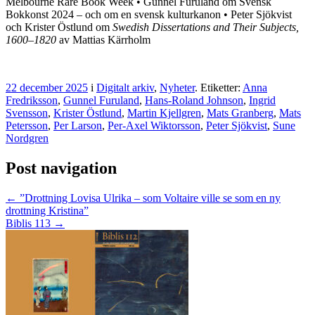
Melbourne Rare Book Week • Gunnel Furuland om Svensk
Bokkonst 2024 – och om en svensk kulturkanon • Peter Sjökvist
och Krister Östlund om
Swedish Dissertations and Their Subjects,
1600–1820
av Mattias Kärrholm
22 december 2025
i
Digitalt arkiv
,
Nyheter
. Etiketter:
Anna
Fredriksson
,
Gunnel Furuland
,
Hans-Roland Johnson
,
Ingrid
Svensson
,
Krister Östlund
,
Martin Kjellgren
,
Mats Granberg
,
Mats
Petersson
,
Per Larson
,
Per-Axel Wiktorsson
,
Peter Sjökvist
,
Sune
Nordgren
Post navigation
←
”Drottning Lovisa Ulrika – som Voltaire ville se som en ny
drottning Kristina”
Biblis 113
→