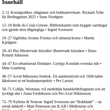
Innehåll
2–11 Konstgrafiker, stilgjutare och bokhantverkare. Richard Årlin
får Berlingpriset 2025 • Sune Nordgren
12–18 Belle da Costa Greene. Bibliotekarien som byggde samlingar
och gjorde dem tillgängliga • Ingrid Svensson
19–27 Sigfridus Aronus Forsius och almanackorna • Martin
Kjellgren
28–43 Hur
Illustrerade klassiker
illustrerade klassiker • Hans-
Roland Johnsson
44–47 En orbaniserad författare. György Konráds svenska öde •
Mats Granberg
48–57 Arvid Månssons örtabok. Ett auktionsfynd och 1600-talets
läkekonst ur ett brukarperspektiv • Per Larson
58–71 Collijn, Westman, två medeltida handskriftsfragment och ett
lyckligt slut • Anna Fredriksson och Per-Axel Wiktorsson
72–79 Nyheter & Noterat: Ingrid Svensson om “Bokblade” – ny
norsk tidskrift • Mats Petersson om ILAB i Melbourne och