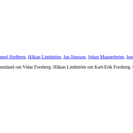
nnel Hedberg
,
Håkan Lindström
,
Jan Jönsson
,
Johan Mannerheim
,
Jon
uland om Vidar Forsberg. Håkan Lindström om Karl-Erik Forsberg. G