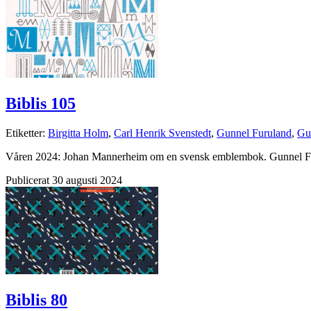
Biblis 105
Etiketter:
Birgitta Holm
,
Carl Henrik Svenstedt
,
Gunnel Furuland
,
Gu
Våren 2024: Johan Mannerheim om en svensk emblembok. Gunnel Fur
Publicerat 30 augusti 2024
Biblis 80