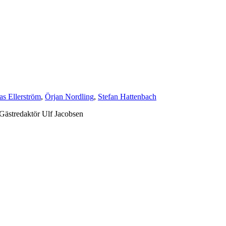
as Ellerström
,
Örjan Nordling
,
Stefan Hattenbach
ästredaktör Ulf Jacobsen