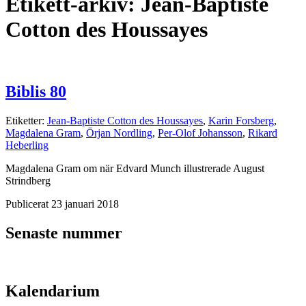
Etikett-arkiv:
Jean-Baptiste
Cotton des Houssayes
Biblis 80
Etiketter:
Jean-Baptiste Cotton des Houssayes
,
Karin Forsberg
,
Magdalena Gram
,
Örjan Nordling
,
Per-Olof Johansson
,
Rikard
Heberling
Magdalena Gram om när Edvard Munch illustrerade August
Strindberg
Publicerat 23 januari 2018
Senaste nummer
Kalendarium