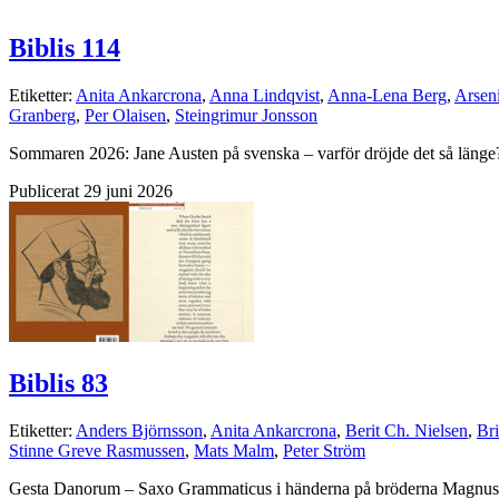
Biblis 114
Etiketter:
Anita Ankarcrona
,
Anna Lindqvist
,
Anna-Lena Berg
,
Arsen
Granberg
,
Per Olaisen
,
Steingrimur Jonsson
Sommaren 2026: Jane Austen på svenska – varför dröjde det så länge
Publicerat 29 juni 2026
Biblis 83
Etiketter:
Anders Björnsson
,
Anita Ankarcrona
,
Berit Ch. Nielsen
,
Bri
Stinne Greve Rasmussen
,
Mats Malm
,
Peter Ström
Gesta Danorum – Saxo Grammaticus i händerna på bröderna Magnus, 