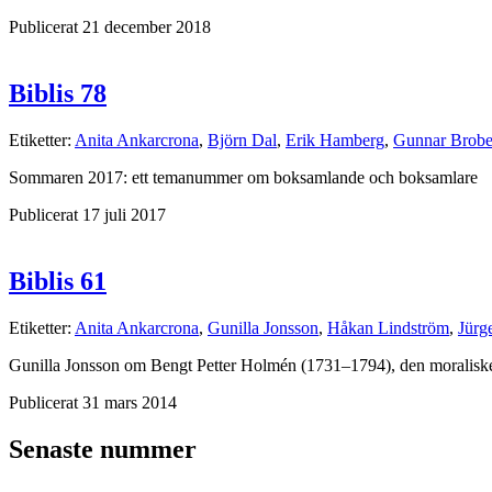
Publicerat 21 december 2018
Biblis 78
Etiketter:
Anita Ankarcrona
,
Björn Dal
,
Erik Hamberg
,
Gunnar Brobe
Sommaren 2017: ett temanummer om boksamlande och boksamlare
Publicerat 17 juli 2017
Biblis 61
Etiketter:
Anita Ankarcrona
,
Gunilla Jonsson
,
Håkan Lindström
,
Jürg
Gunilla Jonsson om Bengt Petter Holmén (1731–1794), den moralisk
Publicerat 31 mars 2014
Senaste nummer