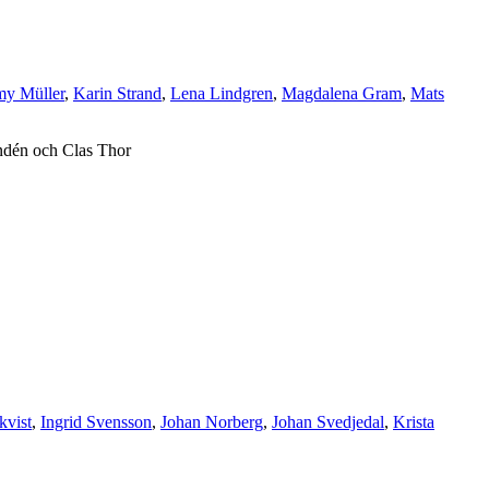
my Müller
,
Karin Strand
,
Lena Lindgren
,
Magdalena Gram
,
Mats
indén och Clas Thor
kvist
,
Ingrid Svensson
,
Johan Norberg
,
Johan Svedjedal
,
Krista