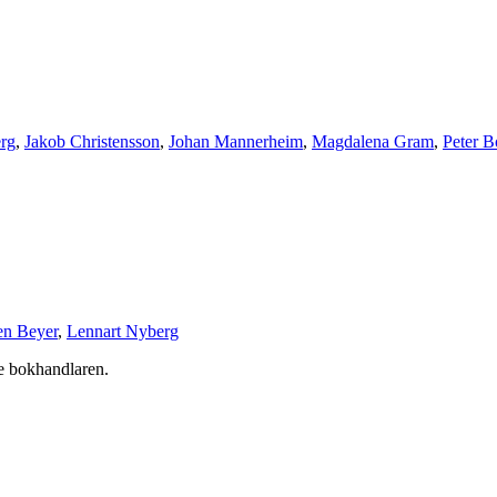
rg
,
Jakob Christensson
,
Johan Mannerheim
,
Magdalena Gram
,
Peter 
en Beyer
,
Lennart Nyberg
e bokhandlaren.