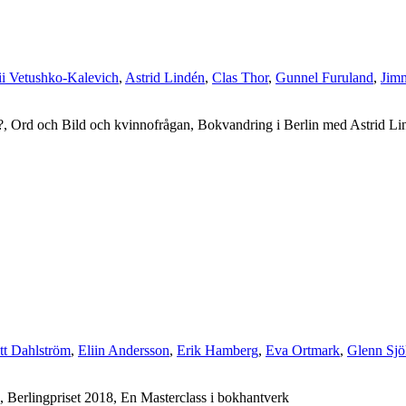
ii Vetushko-Kalevich
,
Astrid Lindén
,
Clas Thor
,
Gunnel Furuland
,
Jim
?, Ord och Bild och kvinnofrågan, Bokvandring i Berlin med Astrid L
tt Dahlström
,
Eliin Andersson
,
Erik Hamberg
,
Eva Ortmark
,
Glenn Sjö
Berlingpriset 2018, En Masterclass i bokhantverk