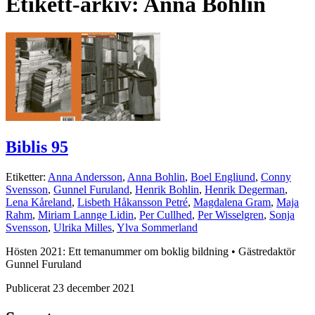
Etikett-arkiv:
Anna Bohlin
Biblis 95
Etiketter:
Anna Andersson
,
Anna Bohlin
,
Boel Engliund
,
Conny
Svensson
,
Gunnel Furuland
,
Henrik Bohlin
,
Henrik Degerman
,
Lena Kåreland
,
Lisbeth Håkansson Petré
,
Magdalena Gram
,
Maja
Rahm
,
Miriam Lannge Lidin
,
Per Cullhed
,
Per Wisselgren
,
Sonja
Svensson
,
Ulrika Milles
,
Ylva Sommerland
Hösten 2021: Ett temanummer om boklig bildning • Gästredaktör
Gunnel Furuland
Publicerat 23 december 2021