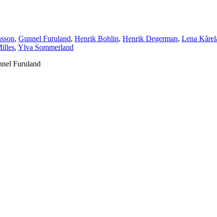
sson
,
Gunnel Furuland
,
Henrik Bohlin
,
Henrik Degerman
,
Lena Kårel
illes
,
Ylva Sommerland
nnel Furuland