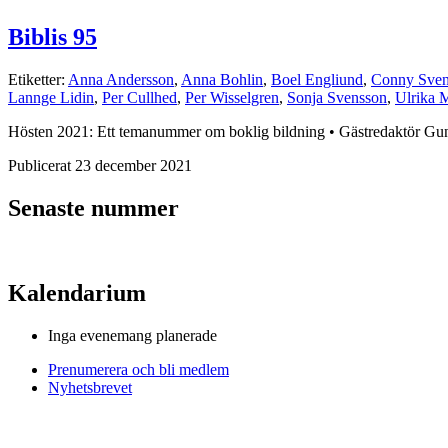
Biblis 95
Etiketter:
Anna Andersson
,
Anna Bohlin
,
Boel Engliund
,
Conny Sven
Lannge Lidin
,
Per Cullhed
,
Per Wisselgren
,
Sonja Svensson
,
Ulrika M
Hösten 2021: Ett temanummer om boklig bildning • Gästredaktör Gu
Publicerat 23 december 2021
Senaste nummer
Kalendarium
Inga evenemang planerade
Prenumerera och bli medlem
Nyhetsbrevet