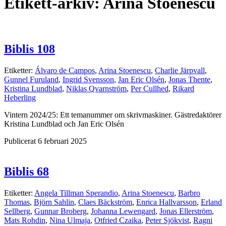
Etikett-arkiv:
Arina Stoenescu
Biblis 108
Etiketter:
Álvaro de Campos
,
Arina Stoenescu
,
Charlie Järpvall
,
Gunnel Furuland
,
Ingrid Svensson
,
Jan Eric Olsén
,
Jonas Thente
,
Kristina Lundblad
,
Niklas Qvarnström
,
Per Cullhed
,
Rikard
Heberling
Vintern 2024/25: Ett temanummer om skrivmaskiner. Gästredaktörer
Kristina Lundblad och Jan Eric Olsén
Publicerat 6 februari 2025
Biblis 68
Etiketter:
Angela Tillman Sperandio
,
Arina Stoenescu
,
Barbro
Thomas
,
Björn Sahlin
,
Claes Bäckström
,
Enrica Hallvarsson
,
Erland
Sellberg
,
Gunnar Broberg
,
Johanna Lewengard
,
Jonas Ellerström
,
Mats Rohdin
,
Nina Ulmaja
,
Otfried Czaika
,
Peter Sjökvist
,
Ragni