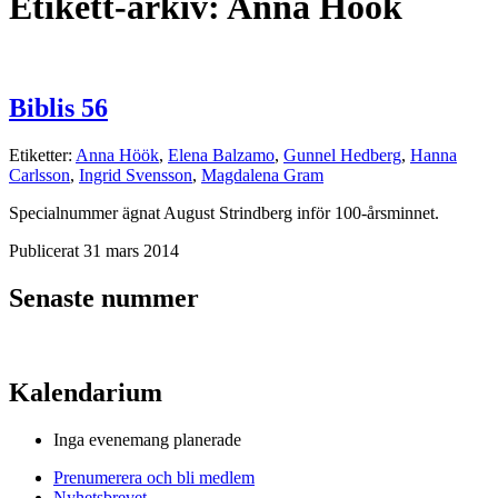
Etikett-arkiv:
Anna Höök
Biblis 56
Etiketter:
Anna Höök
,
Elena Balzamo
,
Gunnel Hedberg
,
Hanna
Carlsson
,
Ingrid Svensson
,
Magdalena Gram
Specialnummer ägnat August Strindberg inför 100-årsminnet.
Publicerat 31 mars 2014
Senaste nummer
Kalendarium
Inga evenemang planerade
Prenumerera och bli medlem
Nyhetsbrevet