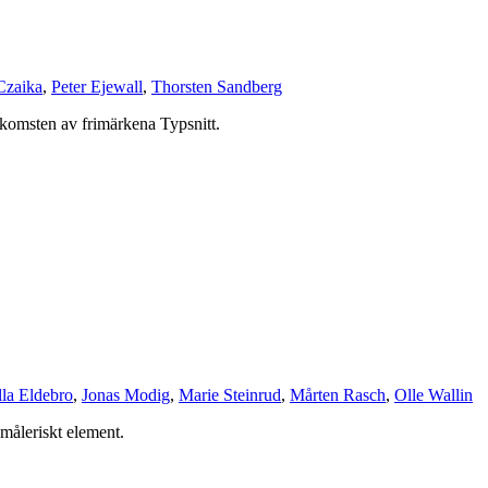
Czaika
,
Peter Ejewall
,
Thorsten Sandberg
komsten av frimärkena Typsnitt.
la Eldebro
,
Jonas Modig
,
Marie Steinrud
,
Mårten Rasch
,
Olle Wallin
måleriskt element.