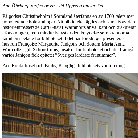
Ann Öhrberg, professor em. vid Uppsala universitet
På godset Christineholm i Sörmland återfanns en av 1700-talets mer
imponerande boksamlingar. Att biblioteket ägdes och samlats av den
historieintresserade Carl Gustaf Warmholtz är väl känt och diskuterat
i forskningen, men mindre belyst är den betydelse som kvinnorna i
familjen spelade för biblioteket. I det här föredraget presenteras
hustrun Françoise Marguerite Janiçons och dottern Maria Anna
Warmoltz’, gift Schönströms, insatser för biblioteket och det framgår
varför Janiçon fick epitetet ”Sveriges lärdaste fruntimmer”.
Arr: Riddarhuset och Biblis, Kungliga bibliotekets vänförening