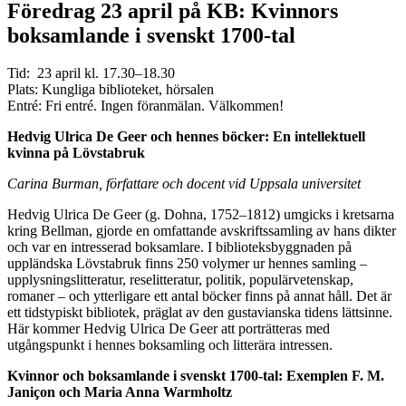
Föredrag 23 april på KB: Kvinnors
boksamlande i svenskt 1700-tal
Tid: 23 april kl. 17.30–18.30
Plats: Kungliga biblioteket, hörsalen
Entré: Fri entré. Ingen föranmälan. Välkommen!
Hedvig Ulrica De Geer och hennes böcker: En intellektuell
kvinna på Lövstabruk
Carina Burman, författare och docent vid Uppsala universitet
Hedvig Ulrica De Geer (g. Dohna, 1752–1812) umgicks i kretsarna
kring Bellman, gjorde en omfattande avskriftssamling av hans dikter
och var en intresserad boksamlare. I biblioteksbyggnaden på
uppländska Lövstabruk finns 250 volymer ur hennes samling –
upplysningslitteratur, reselitteratur, politik, populärvetenskap,
romaner – och ytterligare ett antal böcker finns på annat håll. Det är
ett tidstypiskt bibliotek, präglat av den gustavianska tidens lättsinne.
Här kommer Hedvig Ulrica De Geer att porträtteras med
utgångspunkt i hennes boksamling och litterära intressen.
Kvinnor och boksamlande i svenskt 1700-tal: Exemplen F. M.
Janiçon och Maria Anna Warmholtz