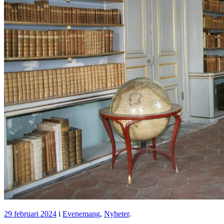
29 februari 2024
i
Evenemang
,
Nyheter
.